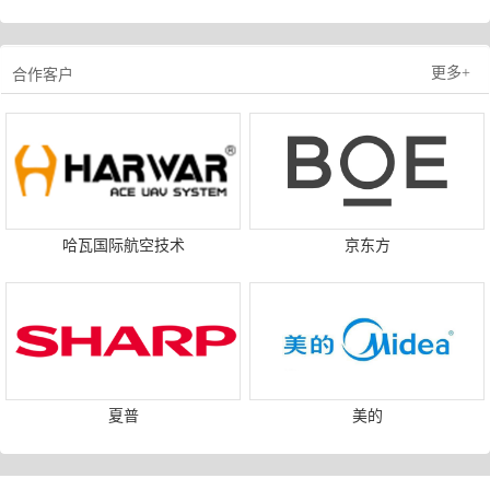
更多+
合作客户
哈瓦国际航空技术
京东方
夏普
美的