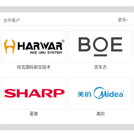
更多+
合作客户
哈瓦国际航空技术
京东方
夏普
美的