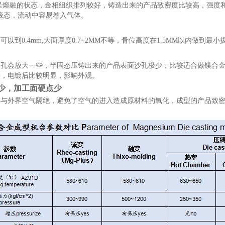
合金呈熔融的状态，金相组织排列较好，铸造出来的产品致密度比较高，强度
全液态，流动中容易卷入气体。
.4mm,大面厚度0.7~2MM不等，骨位高度在1.5MM以内做到最小拔模0.5
孔会放大一些，半固态压铸出来的产品表面沙孔极少，比较适合做镁合金电
来，电镀后比较明显，影响外观。
渣少，加工面硬点少
全与外界空气隔绝，避免了空气的进入造成原材料的氧化，成型的产品致