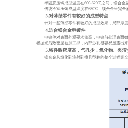
半固态压铸成型温度在600-620℃之间，镁
传统冷室压铸成型温度在680℃，镁合金呈完
3.对薄壁零件有较好的成型特点
针对一些薄壁零件有较好的成型效果，局部厚度可以到0
4.适合镁合金电镀件
电镀件对表面外观要求较高，电镀前处理表面微
者抛光后致密层被加工掉，内部沙孔很容易显露出
5.铸件致密度高，气孔少，氧化物、夹
镁合金从熔化到注射到模具型腔的整个过程完